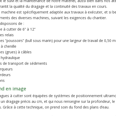
t le suivi et la maintenance de notre matériel, aussi bien dans nos atel
rantit la qualité du dragage et la continuité des travaux en cours.
machine est spécifiquement adaptée aux travaux à exécuter, et si be
ments des diverses machines, suivant les exigences du chantier.
disposons de :
e à cutter de 6” à 12”
s relais
es “poussoirs” (bull sous marin) pour une largeur de travail de 0,50 
 à chenille
es (grues) à câbles
s hydraulique
s de transport de sédiments
rqueurs
rdeurs
ons
nd en image
gues à cutter sont équipées de systèmes de positionnement ultramo
un dragage précis au cm, et qui nous renseigne sur la profondeur, le 
. Grâce à cette technique, on prend soin du fond des plans d’eau.