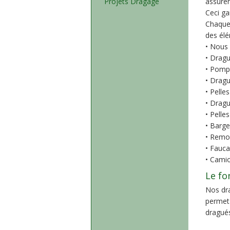
Projets Dragage
assuren
Ceci ga
Chaque 
des élé
• Nous 
• Dragu
• Pompe
• Dragu
• Pelles
• Dragu
• Pelle
• Barge
• Remo
• Fauca
• Cami
Le fo
Nos dra
permet 
dragués