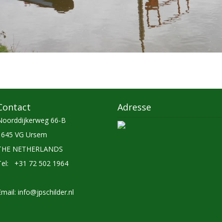
Contact
Adresse
Noorddijkerweg 66-B
1645 VG Ursem
THE NETHERLANDS
Tel: +31 72 502 1964
Email:
info@jpschilder.nl